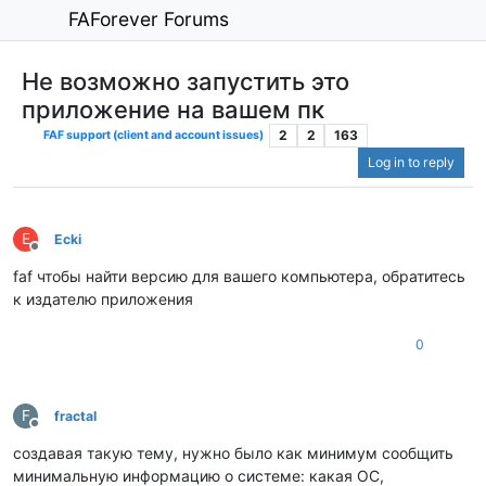
FAForever Forums
Не возможно запустить это
приложение на вашем пк
2
2
163
FAF support (client and account issues)
Log in to reply
E
Ecki
Offline
faf чтобы найти версию для вашего компьютера, обратитесь
к издателю приложения
0
F
fractal
Offline
создавая такую тему, нужно было как минимум сообщить
минимальную информацию о системе: какая ОС,