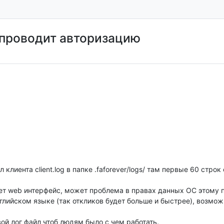
е проводит авторизацию
клиента client.log в папке .faforever/logs/ там первые 60 строк
ует web интерфейс, может проблема в правах данных ОС этому
глийском языке (так откликов будет больше и быстрее), возмож
ой лог файл чтоб людям было с чем работать.