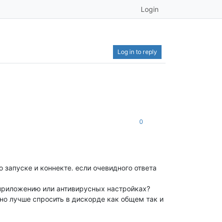
Login
Log in to reply
0
 о запуске и коннекте. если очевидного ответа
 приложению или антивирусных настройках?
но лучше спросить в дискорде как общем так и