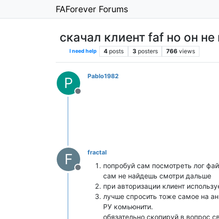
FAForever Forums
скачал клиент faf но он н
4
posts
3
posters
766
views
I need help
Pablo1982
P
Offline
fractal
F
попробуй сам посмотреть лог файл 
Offline
сам не найдешь смотри дальше
при авторизации клиент использ
лучше спросить тоже самое на ан
РУ комьюнити.
обязательно скопируй в вопрос св