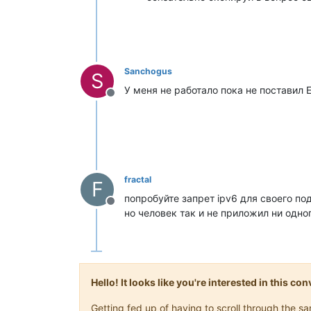
Sanchogus
S
У меня не работало пока не поставил
Offline
fractal
F
попробуйте запрет ipv6 для своего по
Offline
но человек так и не приложил ни одног
Hello! It looks like you're interested in this c
Getting fed up of having to scroll through the 