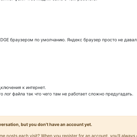
 EDGE браузером по умолчанию. Яндекс браузер просто не давал
дключения к интернет.
о лог файла так что чего там не работает сложно предугадать.
onversation, but you don't have an account yet.
same posts each visit? When you register for an account, you'll alwa