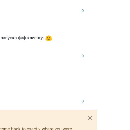
0
 запуска фаф клиенту.
0
0
ys come back to exactly where you were